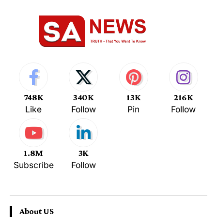
748K
340K
13K
216K
Like
Follow
Pin
Follow
1.8M
3K
Subscribe
Follow
About US