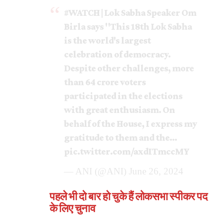
#WATCH
| Lok Sabha Speaker Om
Birla says "This 18th Lok Sabha
is the world's largest
celebration of democracy.
Despite other challenges, more
than 64 crore voters
participated in the elections
with great enthusiasm. On
behalf of the House, I express my
gratitude to them and the…
pic.twitter.com/axdITmccMY
— ANI (@ANI)
June 26, 2024
पहले भी दो बार हो चुके हैं लोकसभा स्पीकर पद
के लिए चुनाव