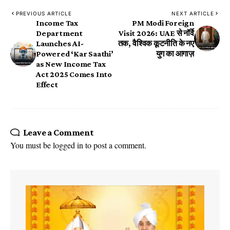
PREVIOUS ARTICLE
NEXT ARTICLE
Income Tax
PM Modi Foreign
Department
Visit 2026: UAE से नॉर्वे
Launches AI-
तक, वैश्विक कूटनीति के नए
Powered ‘Kar Saathi’
युग का आगाज़
as New Income Tax
Act 2025 Comes Into
Effect
Leave a Comment
You must be
logged in
to post a comment.