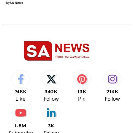
By
SA News
748K
340K
13K
216K
Like
Follow
Pin
Follow
1.8M
3K
Subscribe
Follow