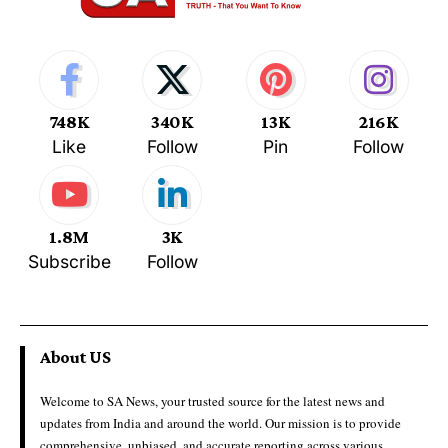
748K
340K
13K
216K
Like
Follow
Pin
Follow
1.8M
3K
Subscribe
Follow
About US
Welcome to SA News, your trusted source for the latest news and
updates from India and around the world. Our mission is to provide
comprehensive, unbiased, and accurate reporting across various