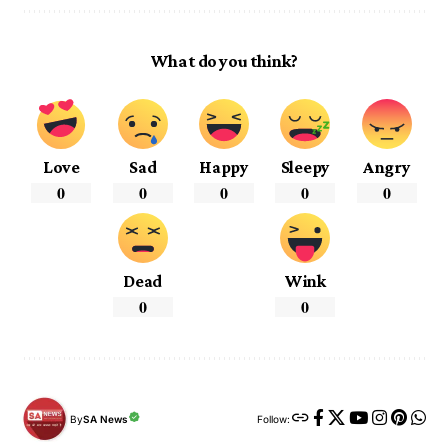
What do you think?
Love
Sad
Happy
Sleepy
Angry
0
0
0
0
0
Dead
Wink
0
0
By
SA News
Follow: