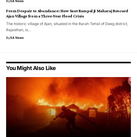
By
SA News
From Despair to Abundance: How Sant Rampal Ji Maharaj Rescued
Ajan Village from a Three-Year Flood Crisis
The historic village of Ajan, situated in the Rarah Tehsil of Deeg district,
Rajasthan, is…
By
SA News
You Might Also Like