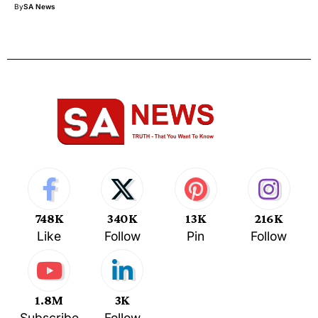
By
SA News
748K
340K
13K
216K
Like
Follow
Pin
Follow
1.8M
3K
Subscribe
Follow