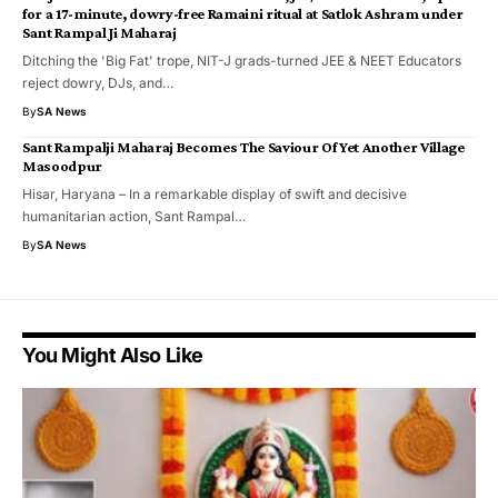
for a 17-minute, dowry-free Ramaini ritual at Satlok Ashram under
Sant Rampal Ji Maharaj
Ditching the 'Big Fat' trope, NIT-J grads-turned JEE & NEET Educators
reject dowry, DJs, and…
By
SA News
Sant Rampalji Maharaj Becomes The Saviour Of Yet Another Village
Masoodpur
Hisar, Haryana – In a remarkable display of swift and decisive
humanitarian action, Sant Rampal…
By
SA News
You Might Also Like