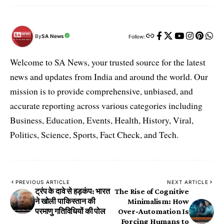
By
SA News
Follow:
Welcome to SA News, your trusted source for the latest
news and updates from India and around the world. Our
mission is to provide comprehensive, unbiased, and
accurate reporting across various categories including
Business, Education, Events, Health, History, Viral,
Politics, Science, Sports, Fact Check, and Tech.
PREVIOUS ARTICLE
NEXT ARTICLE
ट्रंप के दावे से हड़कंप: भारत
The Rise of Cognitive
ने खोली पाकिस्तान की
Minimalism: How
परमाणु गतिविधियों की पोल
Over-Automation Is
Forcing Humans to