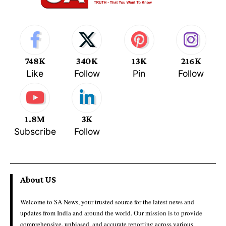
748K
340K
13K
216K
Like
Follow
Pin
Follow
1.8M
3K
Subscribe
Follow
About US
Welcome to SA News, your trusted source for the latest news and
updates from India and around the world. Our mission is to provide
comprehensive, unbiased, and accurate reporting across various