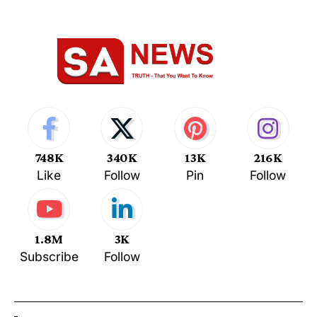
748K
340K
13K
216K
Like
Follow
Pin
Follow
1.8M
3K
Subscribe
Follow