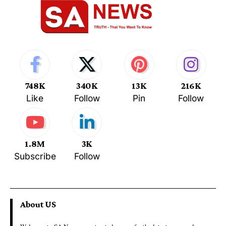
748K
340K
13K
216K
Like
Follow
Pin
Follow
1.8M
3K
Subscribe
Follow
About US