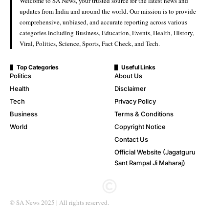
Welcome to SA News, your trusted source for the latest news and
updates from India and around the world. Our mission is to provide
comprehensive, unbiased, and accurate reporting across various
categories including Business, Education, Events, Health, History,
Viral, Politics, Science, Sports, Fact Check, and Tech.
Top Categories
Useful Links
Politics
About Us
Health
Disclaimer
Tech
Privacy Policy
Business
Terms & Conditions
World
Copyright Notice
Contact Us
Official Website (Jagatguru
Sant Rampal Ji Maharaj)
© SA News 2025 | All rights reserved.