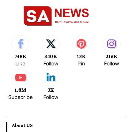
748K
340K
13K
216K
Like
Follow
Pin
Follow
1.8M
3K
Subscribe
Follow
About US