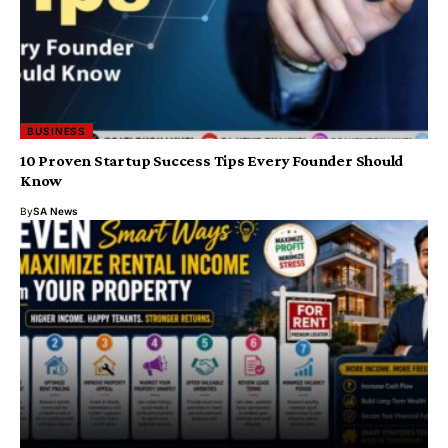
BUSINESS
10 Proven Startup Success Tips Every Founder Should
Know
By
SA News