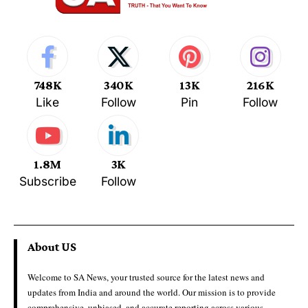
748K
340K
13K
216K
Like
Follow
Pin
Follow
1.8M
3K
Subscribe
Follow
About US
Welcome to SA News, your trusted source for the latest news and
updates from India and around the world. Our mission is to provide
comprehensive, unbiased, and accurate reporting across various