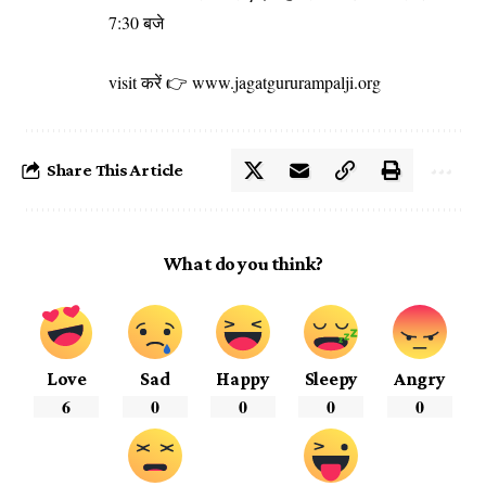
7:30 बजे
visit करें 👉
www.jagatgururampalji.org
Share This Article
What do you think?
Love
Sad
Happy
Sleepy
Angry
6
0
0
0
0