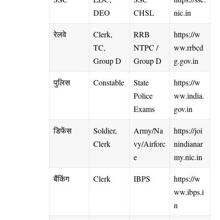
DEO
CHSL
nic.in
रेलवे
Clerk,
RRB
https://w
TC,
NTPC /
ww.rrbcd
Group D
Group D
g.gov.in
पुलिस
Constable
State
https://w
Police
ww.india.
Exams
gov.in
डिफेंस
Soldier,
Army/Na
https://joi
Clerk
vy/Airforc
nindianar
e
my.nic.in
बैंकिंग
Clerk
IBPS
https://w
ww.ibps.i
n