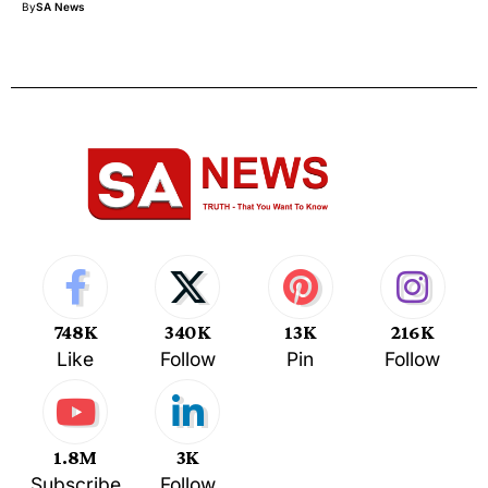
By
SA News
748K
340K
13K
216K
Like
Follow
Pin
Follow
1.8M
3K
Subscribe
Follow