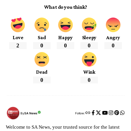
What do you think?
Love
Sad
Happy
Sleepy
Angry
2
0
0
0
0
Dead
Wink
0
0
By
SA News
Follow:
Welcome to SA News, your trusted source for the latest