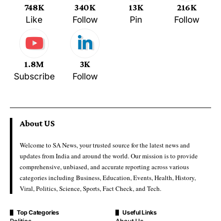
748K
340K
13K
216K
Like
Follow
Pin
Follow
1.8M
3K
Subscribe
Follow
About US
Welcome to SA News, your trusted source for the latest news and
updates from India and around the world. Our mission is to provide
comprehensive, unbiased, and accurate reporting across various
categories including Business, Education, Events, Health, History,
Viral, Politics, Science, Sports, Fact Check, and Tech.
Top Categories
Useful Links
Politics
About Us