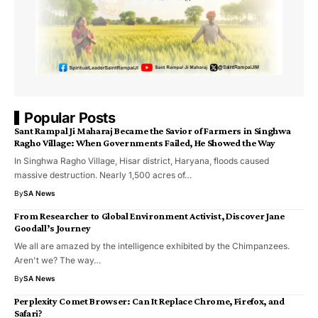
Popular Posts
Sant Rampal Ji Maharaj Became the Savior of Farmers in Singhwa
Ragho Village: When Governments Failed, He Showed the Way
In Singhwa Ragho Village, Hisar district, Haryana, floods caused
massive destruction. Nearly 1,500 acres of…
By
SA News
From Researcher to Global Environment Activist, Discover Jane
Goodall’s Journey
We all are amazed by the intelligence exhibited by the Chimpanzees.
Aren't we? The way…
By
SA News
Perplexity Comet Browser: Can It Replace Chrome, Firefox, and
Safari?