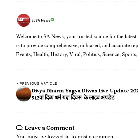
SA News
By
Welcome to SA News, your trusted source for the lates
is to provide comprehensive, unbiased, and accurate rep
Events, Health, History, Viral, Politics, Science, Sports
PREVIOUS ARTICLE
Divya Dharm Yagya Diwas Live Update 20
512वां दिव्य धर्म यज्ञ दिवस के लाइव अपडेट
Leave a Comment
You must be
logged in
to post a comment.