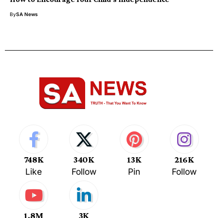
By
SA News
748K
340K
13K
216K
Like
Follow
Pin
Follow
1.8M
3K