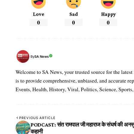
Love
Sad
Happy
0
0
0
SA News
By
Welcome to SA News, your trusted source for the lates
is to provide comprehensive, unbiased, and accurate rep
Events, Health, History, Viral, Politics, Science, Sports
PREVIOUS ARTICLE
PODCAST: संत रामपाल जी महाराज के संघर्ष की अनस
कहानी