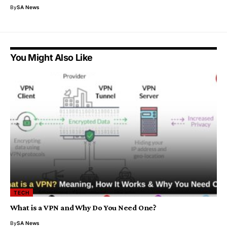
By
SA News
You Might Also Like
TECH
What is a VPN and Why Do You Need One?
By
SA News