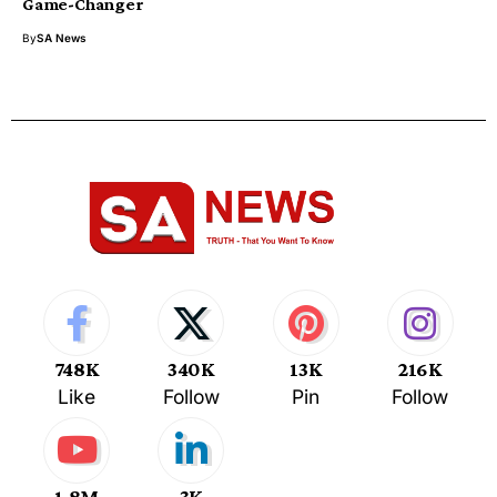
Game-Changer
By
SA News
748K
340K
13K
216K
Like
Follow
Pin
Follow
1.8M
3K