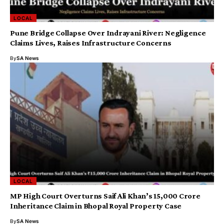
LOCAL
Pune Bridge Collapse Over Indrayani River: Negligence
Claims Lives, Raises Infrastructure Concerns
By
SA News
LOCAL
MP High Court Overturns Saif Ali Khan’s ₹15,000 Crore
Inheritance Claim in Bhopal Royal Property Case
By
SA News