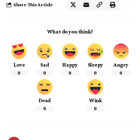
Share This Article
What do you think?
Love
Sad
Happy
Sleepy
Angry
0
0
0
0
0
Dead
Wink
0
0