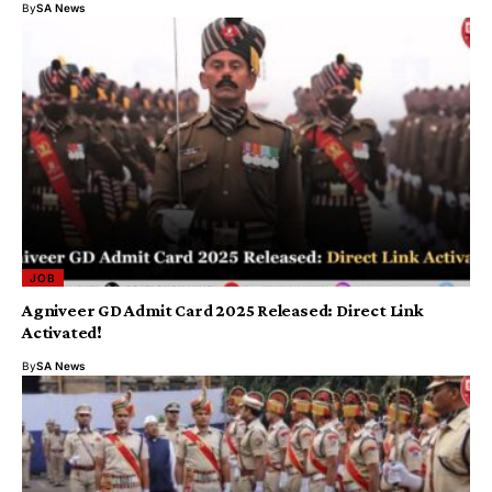
By
SA News
JOB
Agniveer GD Admit Card 2025 Released: Direct Link
Activated!
By
SA News