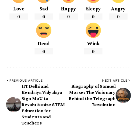
Love
Sad
Happy
Sleepy
Angry
0
0
0
0
0
Dead
Wink
0
0
PREVIOUS ARTICLE
NEXT ARTICLE
IIT Delhi and
Biography of Samuel
Kendriya Vidyalaya
Morse: The Visionary
Sign MoU to
Behind the Telegraph
Revolutionize STEM
Revolution
Education for
Students and
Teachers