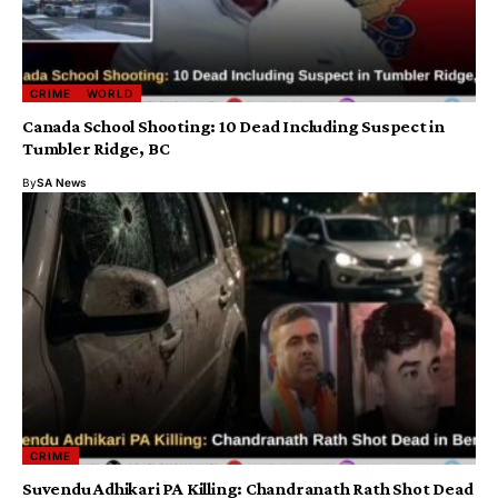
CRIME
WORLD
Canada School Shooting: 10 Dead Including Suspect in
Tumbler Ridge, BC
By
SA News
CRIME
Suvendu Adhikari PA Killing: Chandranath Rath Shot Dead