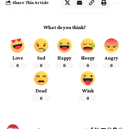
Share This Article
What do you think?
Love
Sad
Happy
Sleepy
Angry
0
0
0
0
0
Dead
Wink
0
0