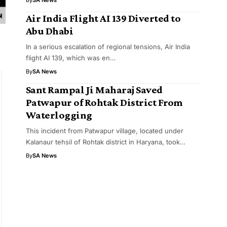
By
SA News
Air India Flight AI 139 Diverted to
Abu Dhabi
In a serious escalation of regional tensions, Air India
flight AI 139, which was en…
By
SA News
Sant Rampal Ji Maharaj Saved
Patwapur of Rohtak District From
Waterlogging
This incident from Patwapur village, located under
Kalanaur tehsil of Rohtak district in Haryana, took…
By
SA News