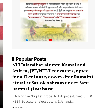
Popular Posts
NIT Jalandhar alumni Kamal and
Ankita, JEE/NEET educators, opted
for a 17-minute, dowry-free Ramaini
ritual at Satlok Ashram under Sant
Rampal Ji Maharaj
Ditching the 'Big Fat' trope, NIT-J grads-turned JEE &
NEET Educators reject dowry, DJs, and…