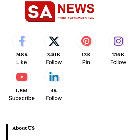
748K
340K
13K
216K
Like
Follow
Pin
Follow
1.8M
3K
Subscribe
Follow
About US